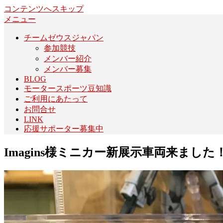
コンテンツへスキップ
メニュー
チームゼウスジャパン
参加競技
メンバー紹介
メンバー募集
BLOG
モータースポーツ豆知識
ご利用にあたって
お問合せ
LINK
応援サポーター募集中
Imagins様ミニカー新展示車両来ました