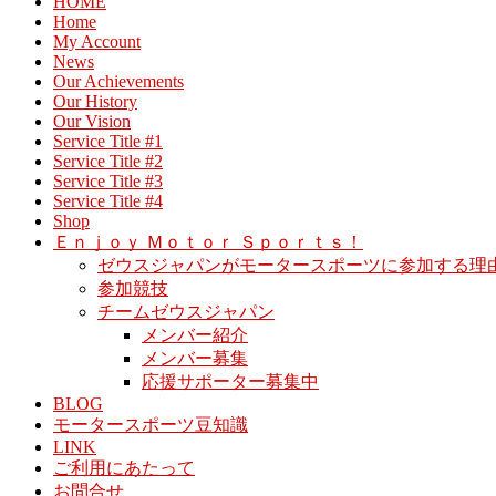
HOME
Home
My Account
News
Our Achievements
Our History
Our Vision
Service Title #1
Service Title #2
Service Title #3
Service Title #4
Shop
Ｅｎｊｏｙ Ｍｏｔｏｒ Ｓｐｏｒｔｓ！
ゼウスジャパンがモータースポーツに参加する理
参加競技
チームゼウスジャパン
メンバー紹介
メンバー募集
応援サポーター募集中
BLOG
モータースポーツ豆知識
LINK
ご利用にあたって
お問合せ