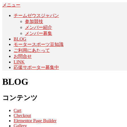
コ
メニュー
ン
チームゼウスジャパン
テ
参加競技
ン
メンバー紹介
ツ
メンバー募集
へ
BLOG
ス
モータースポーツ豆知識
キ
ご利用にあたって
ッ
お問合せ
プ
LINK
応援サポーター募集中
BLOG
コンテンツ
Cart
Checkout
Elementor Page Builder
Gallery