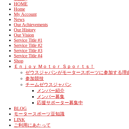
HOME
Home
My Account
News
Our Achievements
Our History
Our Vision
Service Title #1
Service Title #2
Service Title #3
Service Title #4
Shop
Ｅｎｊｏｙ Ｍｏｔｏｒ Ｓｐｏｒｔｓ！
ゼウスジャパンがモータースポーツに参加する理
参加競技
チームゼウスジャパン
メンバー紹介
メンバー募集
応援サポーター募集中
BLOG
モータースポーツ豆知識
LINK
ご利用にあたって