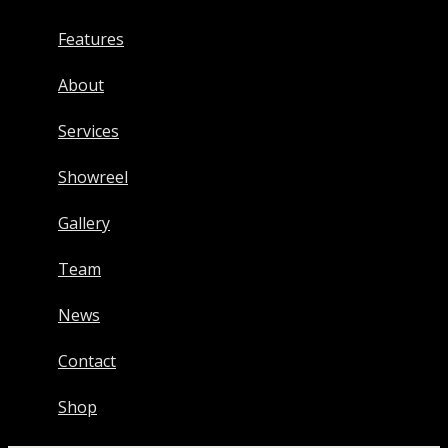
Features
About
Services
Showreel
Gallery
Team
News
Contact
Shop